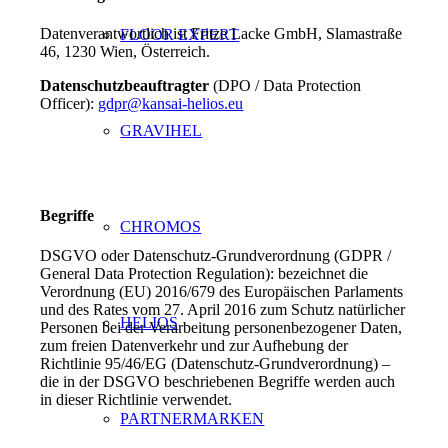
Datenverantwortlich ist Fritze Lacke GmbH, Slamastraße
FLOOR EXPERT
46, 1230 Wien, Österreich.
Datenschutzbeauftragter
(DPO / Data Protection
Officer):
gdpr@kansai-helios.eu
GRAVIHEL
Begriffe
CHROMOS
DSGVO oder Datenschutz-Grundverordnung (GDPR /
General Data Protection Regulation): bezeichnet die
Verordnung (EU) 2016/679 des Europäischen Parlaments
und des Rates vom 27. April 2016 zum Schutz natürlicher
HELIOS
Personen bei der Verarbeitung personenbezogener Daten,
zum freien Datenverkehr und zur Aufhebung der
Richtlinie 95/46/EG (Datenschutz-Grundverordnung) –
die in der DSGVO beschriebenen Begriffe werden auch
in dieser Richtlinie verwendet.
PARTNERMARKEN